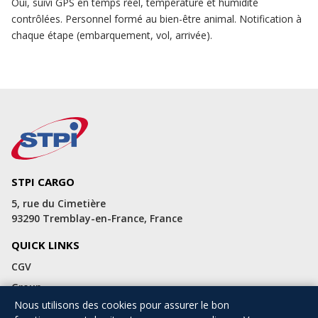
Oui, suivi GPS en temps réel, température et humidité
contrôlées. Personnel formé au bien-être animal. Notification à
chaque étape (embarquement, vol, arrivée).
STPI CARGO
5, rue du Cimetière
93290 Tremblay-en-France, France
QUICK LINKS
CGV
Group
Nous utilisons des cookies pour assurer le bon
STPI Worldwide