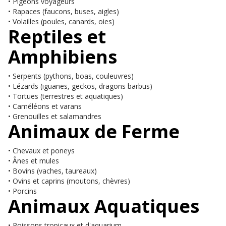
• Pigeons voyageurs
• Rapaces (faucons, buses, aigles)
• Volailles (poules, canards, oies)
Reptiles et
Amphibiens
• Serpents (pythons, boas, couleuvres)
• Lézards (iguanes, geckos, dragons barbus)
• Tortues (terrestres et aquatiques)
• Caméléons et varans
• Grenouilles et salamandres
Animaux de Ferme
• Chevaux et poneys
• Ânes et mules
• Bovins (vaches, taureaux)
• Ovins et caprins (moutons, chèvres)
• Porcins
Animaux Aquatiques
• Poissons tropicaux et d'aquarium