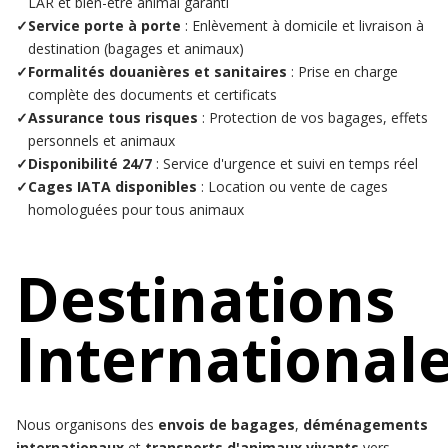
LAR et bien-être animal garanti
✓
Service porte à porte
: Enlèvement à domicile et livraison à
destination (bagages et animaux)
✓
Formalités douanières et sanitaires
: Prise en charge
complète des documents et certificats
✓
Assurance tous risques
: Protection de vos bagages, effets
personnels et animaux
✓
Disponibilité 24/7
: Service d'urgence et suivi en temps réel
✓
Cages IATA disponibles
: Location ou vente de cages
homologuées pour tous animaux
Destinations
International
Nous organisons des
envois de bagages
,
déménagements
internationaux
et
transports d'animaux vivants
vers