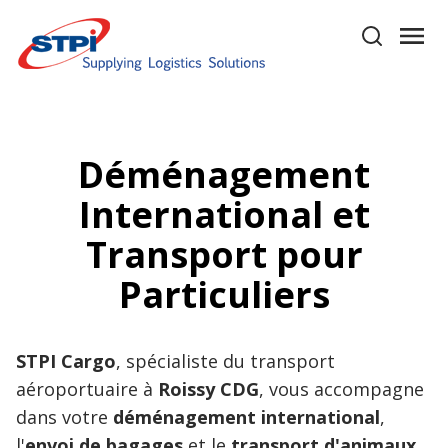
Déménagement
International et
Transport pour
Particuliers
STPI Cargo
, spécialiste du transport
aéroportuaire à
Roissy CDG
, vous accompagne
dans votre
déménagement international
,
l'
envoi de bagages
et le
transport d'animaux